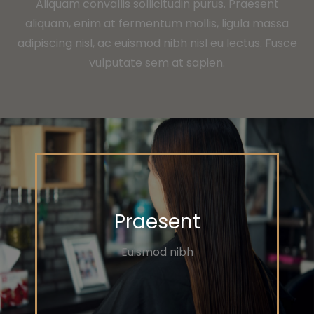
Aliquam convallis sollicitudin purus. Praesent
aliquam, enim at fermentum mollis, ligula massa
adipiscing nisl, ac euismod nibh nisl eu lectus. Fusce
vulputate sem at sapien.
Praesent
Euismod nibh