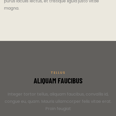
purus iaculis lectus, et tristique ligula justo vitae
magna.
TELLUS
ALIQUAM FAUCIBUS
Integer tortor tellus, aliquam faucibus, convallis id,
congue eu, quam. Mauris ullamcorper felis vitae erat.
Proin feugiat